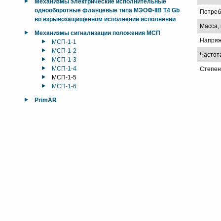
Механизмы электрические исполнительные
однооборотные фланцевые типа МЭОФ-IIB T4 Gb
Потреб
во взрывозащищенном исполнении исполнении
Масса, 
Механизмы сигнализации положения МСП
Напряж
МСП-1-1
МСП-1-2
Частот
МСП-1-3
МСП-1-4
Степен
МСП-1-5
МСП-1-6
PrimAR