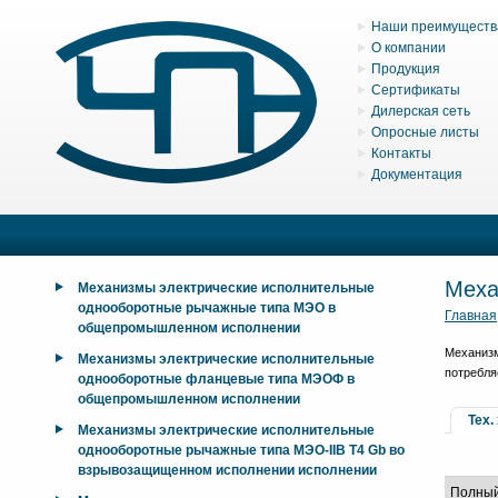
Наши преимуществ
О компании
Продукция
Сертификаты
Дилерская сеть
Опросные листы
Контакты
Документация
Меха
Механизмы электрические исполнительные
однооборотные рычажные типа МЭО в
Главная
общепромышленном исполнении
Механиз
Механизмы электрические исполнительные
потребля
однооборотные фланцевые типа МЭОФ в
общепромышленном исполнении
Тех.
Механизмы электрические исполнительные
однооборотные рычажные типа МЭО-IIB T4 Gb во
взрывозащищенном исполнении исполнении
Полный