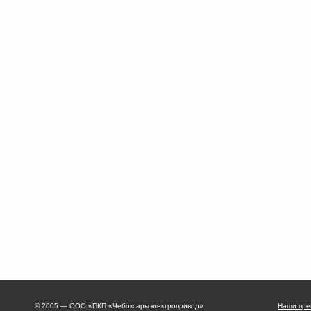
© 2005 — ООО «ПКП «Чебоксарыэлектропривод»
Наши пре