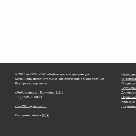
© 2005 — ООО «ПКП «Чебоксарыэлектропривод»
Наши пре
Механизмы исполнительные электрические однооборотные
О компан
Все права защищены.
Продукци
Сертифик
г.Чебоксары, ул. Калинина 111/1
Дилерска
+7 (8352) 28-00-04
Опросные
Контакты
chep2005@yandex.ru
Документ
Создание сайта -
IZEX