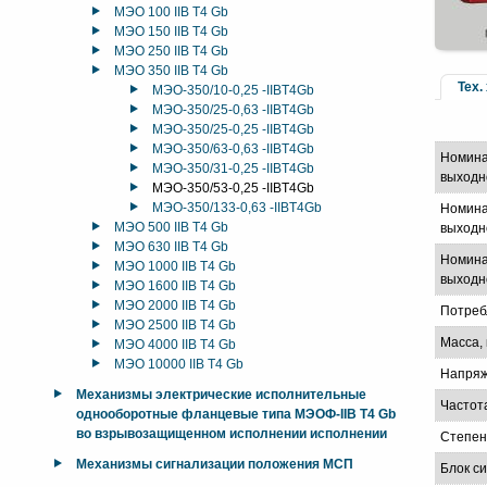
МЭО 100 IIB T4 Gb
МЭО 150 IIB T4 Gb
МЭО 250 IIB T4 Gb
МЭО 350 IIB T4 Gb
Тех.
МЭО-350/10-0,25 -IIBT4Gb
МЭО-350/25-0,63 -IIBT4Gb
МЭО-350/25-0,25 -IIBT4Gb
МЭО-350/63-0,63 -IIBT4Gb
Номина
МЭО-350/31-0,25 -IIBT4Gb
выходн
МЭО-350/53-0,25 -IIBT4Gb
МЭО-350/133-0,63 -IIBT4Gb
Номина
МЭО 500 IIB T4 Gb
выходно
МЭО 630 IIB T4 Gb
Номина
МЭО 1000 IIB T4 Gb
выходно
МЭО 1600 IIB T4 Gb
МЭО 2000 IIB T4 Gb
Потреб
МЭО 2500 IIB T4 Gb
Масса, 
МЭО 4000 IIB T4 Gb
МЭО 10000 IIB T4 Gb
Напряж
Механизмы электрические исполнительные
Частот
однооборотные фланцевые типа МЭОФ-IIB T4 Gb
во взрывозащищенном исполнении исполнении
Степен
Механизмы сигнализации положения МСП
Блок с