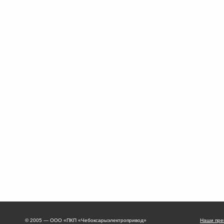
© 2005 — ООО «ПКП «Чебоксарыэлектропривод»
Наши пре