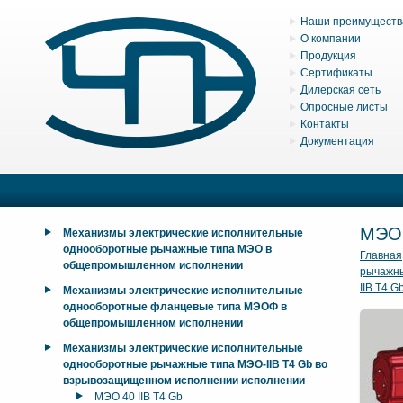
Наши преимуществ
О компании
Продукция
Сертификаты
Дилерская сеть
Опросные листы
Контакты
Документация
МЭО 
Механизмы электрические исполнительные
однооборотные рычажные типа МЭО в
Главная
общепромышленном исполнении
рычажны
IIB T4 G
Механизмы электрические исполнительные
однооборотные фланцевые типа МЭОФ в
общепромышленном исполнении
Механизмы электрические исполнительные
однооборотные рычажные типа МЭО-IIB T4 Gb во
взрывозащищенном исполнении исполнении
МЭО 40 IIB T4 Gb