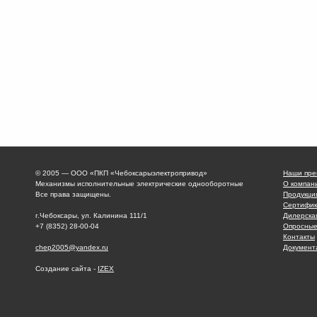
© 2005 — ООО «ПКП «Чебоксарыэлектропривод»
Наши пре
Механизмы исполнительные электрические однооборотные
О компан
Все права защищены.
Продукци
Сертифик
г.Чебоксары, ул. Калинина 111/1
Дилерска
+7 (8352) 28-00-04
Опросные
Контакты
chep2005@yandex.ru
Документ
Создание сайта -
IZEX