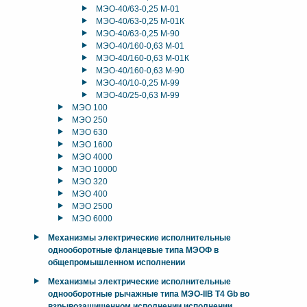
МЭО-40/63-0,25 М-01
МЭО-40/63-0,25 М-01К
МЭО-40/63-0,25 М-90
МЭО-40/160-0,63 М-01
МЭО-40/160-0,63 М-01К
МЭО-40/160-0,63 М-90
МЭО-40/10-0,25 М-99
МЭО-40/25-0,63 М-99
МЭО 100
МЭО 250
МЭО 630
МЭО 1600
МЭО 4000
МЭО 10000
МЭО 320
МЭО 400
МЭО 2500
МЭО 6000
Механизмы электрические исполнительные
однооборотные фланцевые типа МЭОФ в
общепромышленном исполнении
Механизмы электрические исполнительные
однооборотные рычажные типа МЭО-IIB T4 Gb во
взрывозащищенном исполнении исполнении