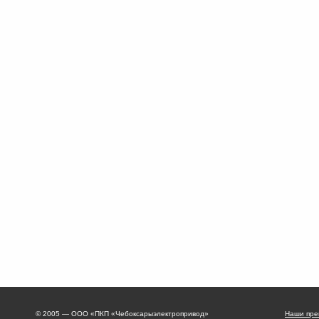
© 2005 — ООО «ПКП «Чебоксарыэлектропривод»
Наши пре