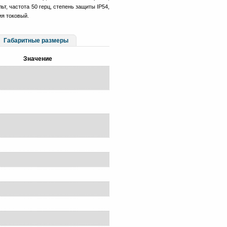
ьт, частота 50 герц, степень защиты IP54,
ия токовый.
Габаритные размеры
Значение