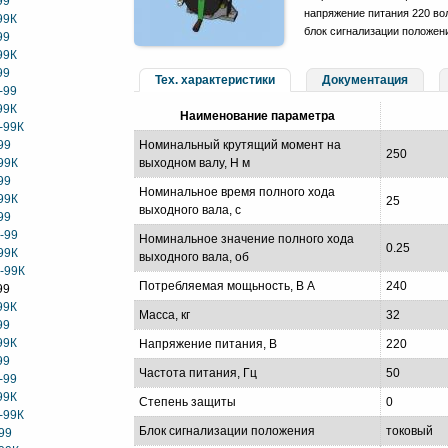
99
напряжение питания 220 вол
99К
блок сигнализации положен
99
99К
99
Тех. характеристики
Документация
-99
99К
Наименование параметра
-99К
99
Номинальный крутящий момент на
250
99К
выходном валу, Н м
99
Номинальное время полного хода
99К
25
выходного вала, с
99
-99
Номинальное значение полного хода
0.25
99К
выходного вала, об
-99К
Потребляемая мощьность, В А
240
99
99К
Масса, кг
32
99
99К
Напряжение питания, В
220
99
Частота питания, Гц
50
-99
99К
Степень защиты
0
-99К
Блок сигнализации положения
токовый
99