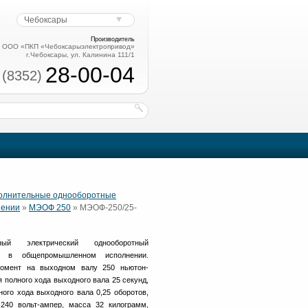
Чебоксары
Производитель
ООО «ПКП «Чебоксарыэлектропривод»
г.Чебоксары, ул. Калинина 111/1
28-00-04
 (8352)
полнительные однооборотные
нении
»
МЭОФ 250
» МЭОФ-250/25-
ный электрический однооборотный
в общепромышленном исполнении.
омент на выходном валу 250 ньютон-
 полного хода выходного вала 25 секунд,
ого хода выходного вала 0,25 оборотов,
240 вольт-ампер, масса 32 килограмм,