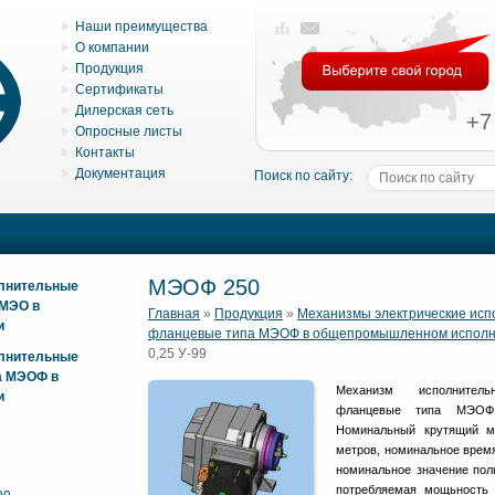
Наши преимущества
О компании
Продукция
Сертификаты
Дилерская сеть
+7
Опросные листы
Контакты
Документация
Поиск по сайту:
МЭОФ 250
олнительные
 МЭО в
Главная
»
Продукция
»
Механизмы электрические ис
и
фланцевые типа МЭОФ в общепромышленном испол
0,25 У-99
олнительные
а МЭОФ в
Механизм исполнитель
и
фланцевые типа МЭОФ 
Номинальный крутящий м
метров, номинальное время
номинальное значение полн
потребляемая мощьность 