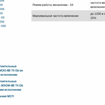
99К
частота вк
99
Режим работы механизма - S4
включении
99К
99
до 1200 в 
Максимальная частота включении
-99
25%
99К
-99К
олнительные
ЭО-IIB T4 Gb во
 исполнении
олнительные
 МЭОФ-IIB T4 Gb
ии исполнении
жения МСП