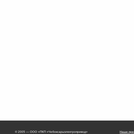
© 2005 — ООО «ПКП «Чебоксарыэлектропривод»
Наши пре