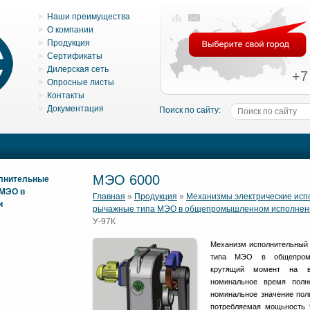
Наши преимущества
О компании
Продукция
Сертификаты
Дилерская сеть
+7
Опросные листы
Контакты
Документация
Поиск по сайту:
МЭО 6000
олнительные
 МЭО в
Главная
»
Продукция
»
Механизмы электрические ис
и
рычажные типа МЭО в общепромышленном исполнен
У-97К
Механизм исполнительный 
типа МЭО в общепромы
крутящий момент на в
номинальное время полн
номинальное значение полн
потребляемая мощьность 9