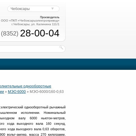
Чебоксары
Производитель
ООО «ПКП «Чебоксарыэлектропривод»
г.Чебоксары, ул. Калинина 111/1
28-00-04
 (8352)
полнительные однооборотные
ии
»
МЭО 6000
» МЭО-6000/160-0,63
электрический однооборотный рычажный
шленном исполнении. Номинальный
ыходном валу 6000 ньютон-метров,
ого хода выходного вала 160 секунд,
ого хода выходного вала 0,63 оборотов,
00 вольт-ампер, масса 270 килограмм,