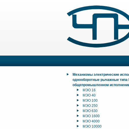
Механизмы электрические исп
однооборотные рычажные типа
общепромышленном исполнени
МЭО 16
МЭО 40
МЭО 100
МЭО 250
МЭО 630
МЭО 1600
МЭО 4000
МЭО 10000