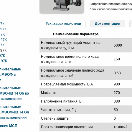
напряжение питания 380 вол
блок сигнализации положен
Тех. характеристики
Документация
97К
-97К
Наименование параметра
97К
-97К
Номинальный крутящий момент на
97К
6000
выходном валу, Н м
-97К
97К
Номинальное время полного хода
160
-97К
выходного вала, с
олнительные
Номинальное значение полного хода
0.63
а МЭОФ в
выходного вала, об
и
Потребляемая мощьность, В А
900
олнительные
Масса, кг
270
ЭО-IIB T4 Gb во
 исполнении
Напряжение питания, В
380
олнительные
Частота питания, Гц
50
 МЭОФ-IIB T4 Gb
ии исполнении
Степень защиты
0
жения МСП
Блок сигнализации положения
токовый