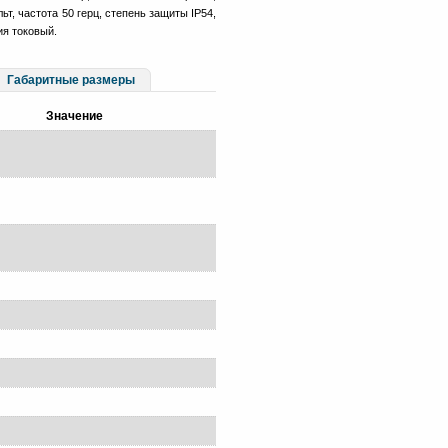
ьт, частота 50 герц, степень защиты IP54,
ия токовый.
Габаритные размеры
Значение