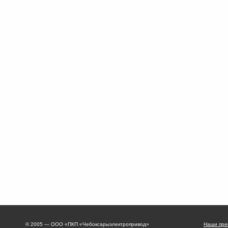
© 2005 — ООО «ПКП «Чебоксарыэлектропривод»
Наши пре