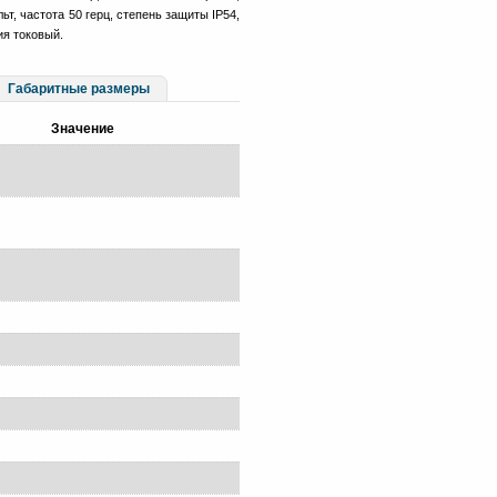
ьт, частота 50 герц, степень защиты IP54,
ия токовый.
Габаритные размеры
Значение