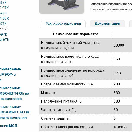
-97К
напряжение питания 380 вол
Р-97К
блок сигнализации положен
-97К
И-97К
Тех. характеристики
Документация
-97К
У-97К
Наименование параметра
-97К
М-97К
Номинальный крутящий момент на
10000
выходном валу, Н м
Номинальное время полного хода
160
выходного вала, с
олнительные
Номинальное значение полного хода
0.63
а МЭОФ в
выходного вала, об
и
Потребляемая мощьность, В А
900
олнительные
Масса, кг
580
ЭО-IIB T4 Gb во
 исполнении
Напряжение питания, В
380
олнительные
Частота питания, Гц
50
 МЭОФ-IIB T4 Gb
ии исполнении
Степень защиты
0
жения МСП
Блок сигнализации положения
токовый