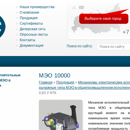
Наши преимущества
О компании
Продукция
Сертификаты
Дилерская сеть
+7
Опросные листы
Контакты
Документация
Поиск по сайту:
МЭО 10000
олнительные
 МЭО в
Главная
»
Продукция
»
Механизмы электрические ис
и
рычажные типа МЭО в общепромышленном исполнен
0,63 У-97К
Механизм исполнительный 
типа МЭО в общепромы
крутящий момент на вы
номинальное время полн
номинальное значение полн
потребляемая мощьность 9