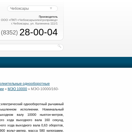
Чебоксары
Производитель
ООО «ПКП «Чебоксарыэлектропривод»
г.Чебоксары, ул. Калинина 111/1
28-00-04
 (8352)
полнительные однооборотные
ии
»
МЭО 10000
» МЭО-10000/160-
электрический однооборотный рычажный
шленном исполнении. Номинальный
ходном валу 10000 ньютон-метров,
ого хода выходного вала 160 секунд,
ого хода выходного вала 0,63 оборотов,
00 вольт-ампер, масса 580 килограмм,