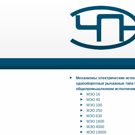
Механизмы электрические исп
однооборотные рычажные типа
общепромышленном исполнени
МЭО 16
МЭО 40
МЭО 100
МЭО 250
МЭО 630
МЭО 1600
МЭО 4000
МЭО 10000