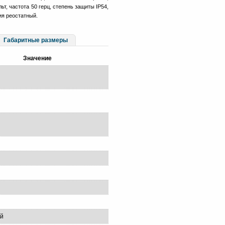
ьт, частота 50 герц, степень защиты IP54,
ия реостатный.
Габаритные размеры
Значение
ый