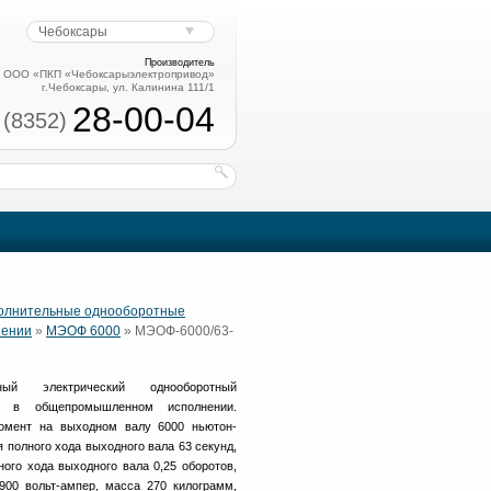
Чебоксары
Производитель
ООО «ПКП «Чебоксарыэлектропривод»
г.Чебоксары, ул. Калинина 111/1
28-00-04
 (8352)
полнительные однооборотные
нении
»
МЭОФ 6000
» МЭОФ-6000/63-
ный электрический однооборотный
в общепромышленном исполнении.
омент на выходном валу 6000 ньютон-
 полного хода выходного вала 63 секунд,
ого хода выходного вала 0,25 оборотов,
00 вольт-ампер, масса 270 килограмм,