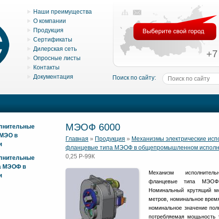
Наши преимущества
О компании
Продукция
Сертификаты
Дилерская сеть
+7
Опросные листы
Контакты
Документация
Поиск по сайту:
МЭОФ 6000
олнительные
 МЭО в
Главная
»
Продукция
»
Механизмы электрические ис
и
фланцевые типа МЭОФ в общепромышленном испол
0,25 Р-99К
олнительные
а МЭОФ в
Механизм исполнитель
и
фланцевые типа МЭОФ 
Номинальный крутящий м
метров, номинальное время
номинальное значение полн
потребляемая мощьность 9