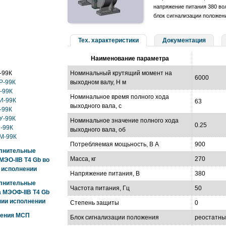
напряжение питания 380 вол
блок сигнализации положен
Тех. характеристики
Документация
Наименование параметра
-99К
Номинальный крутящий момент на
6000
Р-99К
выходном валу, Н м
-99К
Номинальное время полного хода
И-99К
63
выходного вала, с
-99К
У-99К
Номинальное значение полного хода
0.25
-99К
выходного вала, об
М-99К
Потребляемая мощьность, В А
900
олнительные
Масса, кг
270
ЭО-IIB T4 Gb во
 исполнении
Напряжение питания, В
380
олнительные
Частота питания, Гц
50
 МЭОФ-IIB T4 Gb
ии исполнении
Степень защиты
0
жения МСП
Блок сигнализации положения
реостатн