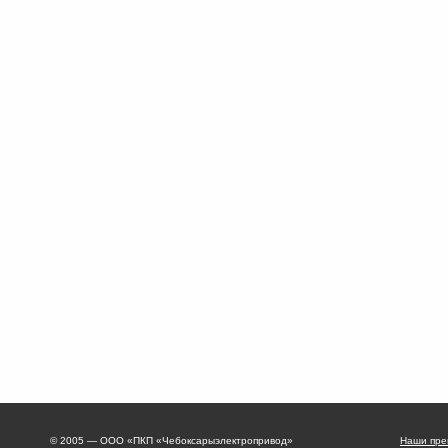
© 2005 — ООО «ПКП «Чебоксарыэлектропривод»
Наши пре