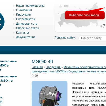
Наши преимущества
О компании
Продукция
Сертификаты
Дилерская сеть
+7
Опросные листы
Контакты
Документация
Поиск по сайту:
МЭОФ 40
олнительные
 МЭО в
Главная
»
Продукция
»
Механизмы электрические ис
и
фланцевые типа МЭОФ в общепромышленном испол
Р-99
олнительные
а МЭОФ в
Механизм исполнитель
и
фланцевые типа МЭОФ 
Номинальный крутящий м
метров, номинальное время
9К
номинальное значение полн
9К
потребляемая мощьность 