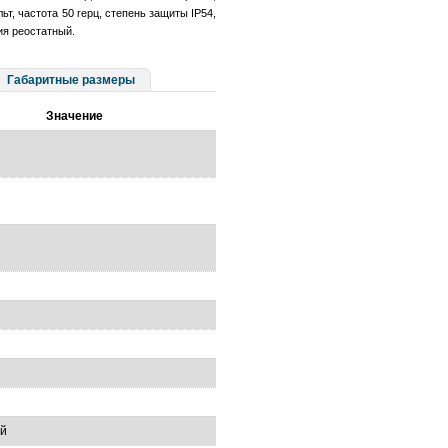
ьт, частота 50 герц, степень защиты IP54,
ия реостатный.
Габаритные размеры
Значение
ый