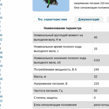
6
напряжение питания 220 вол
6К
блок сигнализации положен
2
6
6К
Тех. характеристики
Документация
2
6
Наименование параметра
2
96
Номинальный крутящий момент на
40
02
выходном валу, Н м
9
Номинальное время полного хода
9
25
выходного вала, с
9К
9К
Номинальное значение полного хода
0.63
6
выходного вала, об
6К
Потребляемая мощьность, В А
240
2
6
Масса, кг
32
6К
2
Напряжение питания, В
220
6
Частота питания, Гц
50
2
96
Степень защиты
0
02
Блок сигнализации положения
реостатн
9