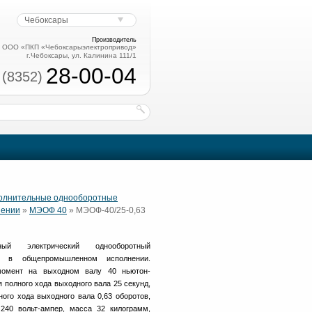
Чебоксары
Производитель
ООО «ПКП «Чебоксарыэлектропривод»
г.Чебоксары, ул. Калинина 111/1
28-00-04
 (8352)
полнительные однооборотные
нении
»
МЭОФ 40
» МЭОФ-40/25-0,63
ный электрический однооборотный
в общепромышленном исполнении.
омент на выходном валу 40 ньютон-
 полного хода выходного вала 25 секунд,
ого хода выходного вала 0,63 оборотов,
240 вольт-ампер, масса 32 килограмм,