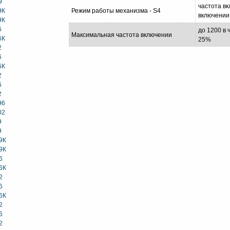
9
частота вк
9К
Режим работы механизма - S4
включении
9К
6
до 1200 в 
Максимальная частота включении
6К
25%
2
6
6К
2
6
2
96
02
9
9
9К
9К
6
6К
2
6
6К
2
6
2