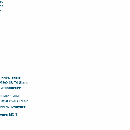
96
02
9
9
олнительные
ЭО-IIB T4 Gb во
 исполнении
олнительные
 МЭОФ-IIB T4 Gb
ии исполнении
жения МСП