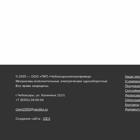
© 2005 — ООО «ПКП «Чебоксарыэлектропривод»
Наши пре
Механизмы исполнительные электрические однооборотные
О компан
Все права защищены.
Продукци
Сертифик
г.Чебоксары, ул. Калинина 111/1
Дилерска
+7 (8352) 28-00-04
Опросные
Контакты
chep2005@yandex.ru
Документ
Создание сайта -
IZEX