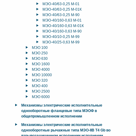
МЭО-40/63-0,25 М-01
МЭО-40/63-0,25 М-01К
МЭО-40/63-0,25 М-90
МЭО-40/160-0,63 М-01
МЭО-40/160-0,63 М-01К
МЭО-40/160-0,63 М-90
МЭО-40/10-0,25 М-99
МЭО-40/25-0,63 М-99
МЭО 100
МЭО 250
МЭО 630
МЭО 1600
МЭО 4000
МЭО 10000
МЭО 320
МЭО 400
МЭО 2500
МЭО 6000
Механизмы электрические исполнительные
однооборотные фланцевые типа МЭОФ в
общепромышленном исполнении
Механизмы электрические исполнительные
однооборотные рычажные типа МЭО-IIB T4 Gb во
взрывозащищенном исполнении исполнении