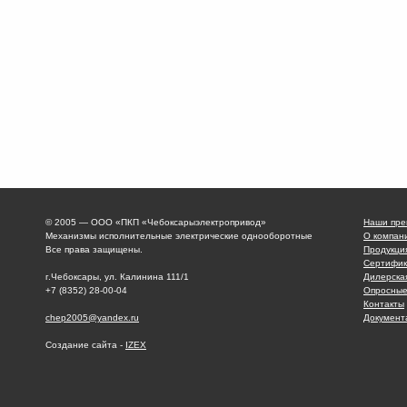
© 2005 — ООО «ПКП «Чебоксарыэлектропривод»
Наши пре
Механизмы исполнительные электрические однооборотные
О компан
Все права защищены.
Продукци
Сертифик
г.Чебоксары, ул. Калинина 111/1
Дилерска
+7 (8352) 28-00-04
Опросные
Контакты
chep2005@yandex.ru
Документ
Создание сайта -
IZEX