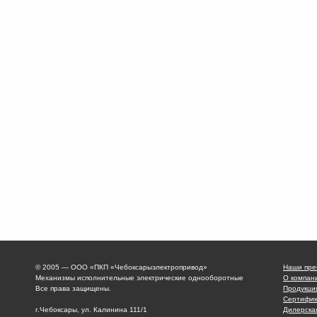
© 2005 — ООО «ПКП «Чебоксарыэлектропривод»
Наши пре
Механизмы исполнительные электрические однооборотные
О компан
Все права защищены.
Продукци
Сертифик
г.Чебоксары, ул. Калинина 111/1
Дилерска