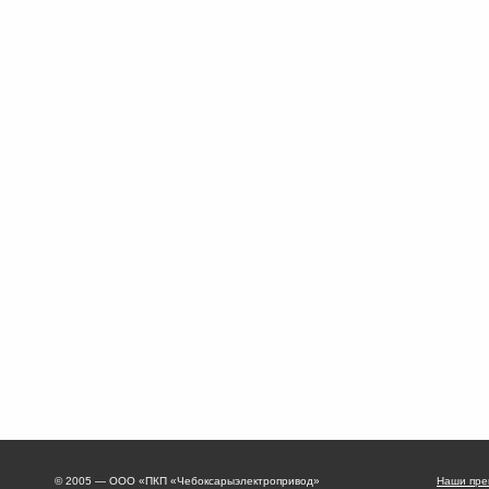
© 2005 — ООО «ПКП «Чебоксарыэлектропривод»
Наши пре