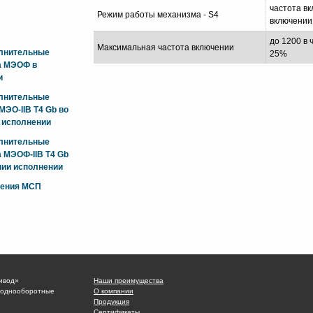
частота вк
Режим работы механизма - S4
включении
до 1200 в 
Максимальная частота включении
олнительные
25%
а МЭОФ в
и
олнительные
ЭО-IIB T4 Gb во
 исполнении
олнительные
 МЭОФ-IIB T4 Gb
ии исполнении
жения МСП
ивод»
Наши преимущества
 однооборотные
О компании
Продукция
Сертификаты