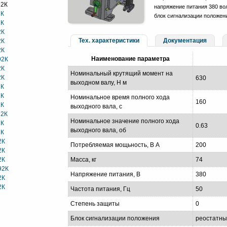
92К
напряжение питания 380 вол
2К
блок сигнализации положен
2К
2К
Тех. характеристики
Документация
2К
2К
Наименование параметра
92К
2К
Номинальный крутящий момент на
2К
630
выходном валу, Н м
2К
2К
Номинальное время полного хода
160
2К
выходного вала, с
92К
Номинальное значение полного хода
2К
0.63
выходного вала, об
2К
2К
Потребляемая мощьность, В А
200
2К
2К
Масса, кг
74
92К
Напряжение питания, В
380
2К
2К
Частота питания, Гц
50
Степень защиты
0
Блок сигнализации положения
реостатн