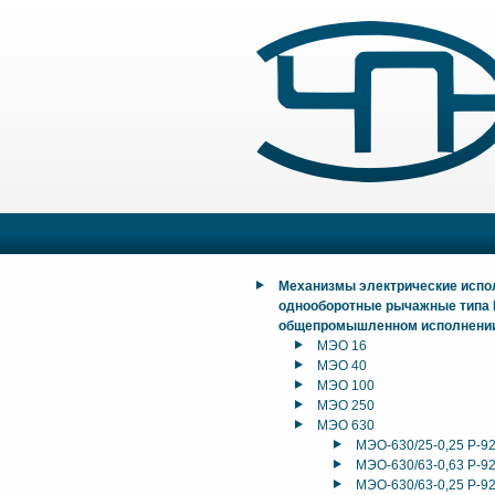
Механизмы электрические исп
однооборотные рычажные типа
общепромышленном исполнени
МЭО 16
МЭО 40
МЭО 100
МЭО 250
МЭО 630
МЭО-630/25-0,25 Р-9
МЭО-630/63-0,63 Р-9
МЭО-630/63-0,25 Р-9