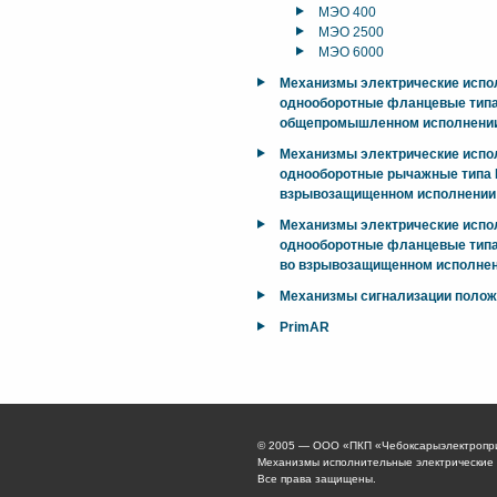
МЭО 400
МЭО 2500
МЭО 6000
Механизмы электрические исп
однооборотные фланцевые тип
общепромышленном исполнени
Механизмы электрические исп
однооборотные рычажные типа М
взрывозащищенном исполнении
Механизмы электрические исп
однооборотные фланцевые типа
во взрывозащищенном исполнен
Механизмы сигнализации поло
PrimAR
© 2005 — ООО «ПКП «Чебоксарыэлектропр
Механизмы исполнительные электрические
Все права защищены.