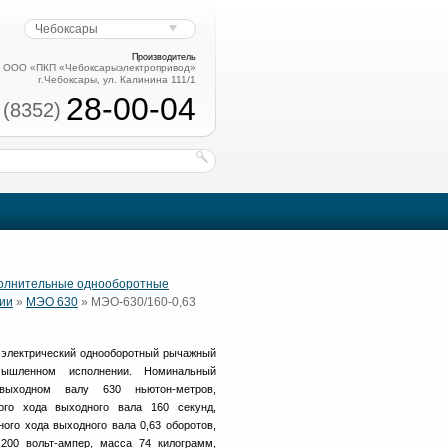
Чебоксары
Производитель
ООО «ПКП «Чебоксарыэлектропривод»
г.Чебоксары, ул. Калинина 111/1
28-00-04
 (8352)
полнительные однооборотные
ии
»
МЭО 630
» МЭО-630/160-0,63
электрический однооборотный рычажный
шленном исполнении. Номинальный
ыходном валу 630 ньютон-метров,
ого хода выходного вала 160 секунд,
ого хода выходного вала 0,63 оборотов,
200 вольт-ампер, масса 74 килограмм,