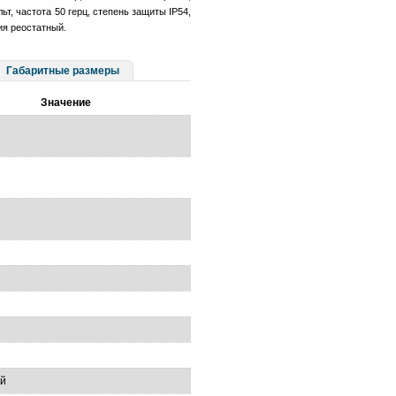
ьт, частота 50 герц, степень защиты IP54,
ия реостатный.
Габаритные размеры
Значение
ый