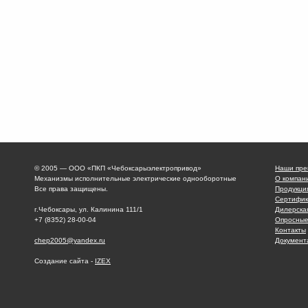
© 2005 — ООО «ПКП «Чебоксарыэлектропривод»
Наши пре
Механизмы исполнительные электрические однооборотные
О компан
Все права защищены.
Продукци
Сертифик
г.Чебоксары, ул. Калинина 111/1
Дилерска
+7 (8352) 28-00-04
Опросные
Контакты
chep2005@yandex.ru
Документ
Создание сайта -
IZEX