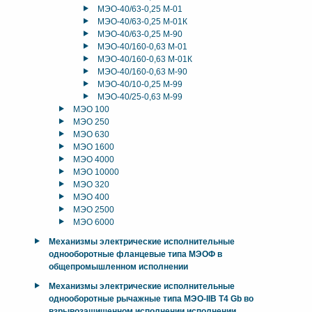
МЭО-40/63-0,25 М-01
МЭО-40/63-0,25 М-01К
МЭО-40/63-0,25 М-90
МЭО-40/160-0,63 М-01
МЭО-40/160-0,63 М-01К
МЭО-40/160-0,63 М-90
МЭО-40/10-0,25 М-99
МЭО-40/25-0,63 М-99
МЭО 100
МЭО 250
МЭО 630
МЭО 1600
МЭО 4000
МЭО 10000
МЭО 320
МЭО 400
МЭО 2500
МЭО 6000
Механизмы электрические исполнительные
однооборотные фланцевые типа МЭОФ в
общепромышленном исполнении
Механизмы электрические исполнительные
однооборотные рычажные типа МЭО-IIB T4 Gb во
взрывозащищенном исполнении исполнении