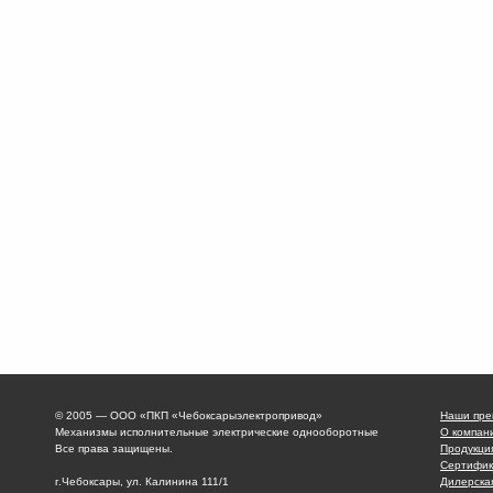
© 2005 — ООО «ПКП «Чебоксарыэлектропривод»
Наши пре
Механизмы исполнительные электрические однооборотные
О компан
Все права защищены.
Продукци
Сертифик
г.Чебоксары, ул. Калинина 111/1
Дилерска