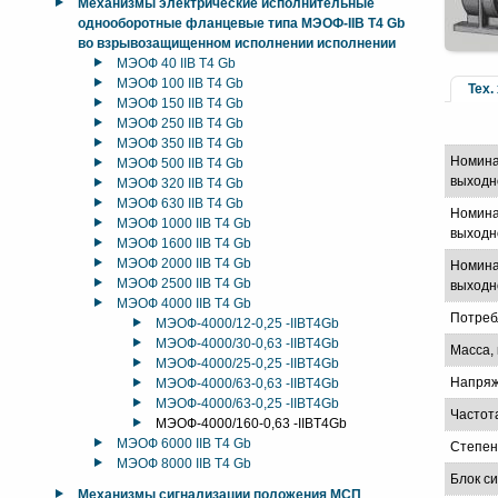
Механизмы электрические исполнительные
однооборотные фланцевые типа МЭОФ-IIB T4 Gb
во взрывозащищенном исполнении исполнении
МЭОФ 40 IIB T4 Gb
МЭОФ 100 IIB T4 Gb
Тех.
МЭОФ 150 IIB T4 Gb
МЭОФ 250 IIB T4 Gb
МЭОФ 350 IIB T4 Gb
Номина
МЭОФ 500 IIB T4 Gb
выходн
МЭОФ 320 IIB T4 Gb
МЭОФ 630 IIB T4 Gb
Номина
МЭОФ 1000 IIB T4 Gb
выходно
МЭОФ 1600 IIB T4 Gb
МЭОФ 2000 IIB T4 Gb
Номина
МЭОФ 2500 IIB T4 Gb
выходно
МЭОФ 4000 IIB T4 Gb
Потреб
МЭОФ-4000/12-0,25 -IIBT4Gb
МЭОФ-4000/30-0,63 -IIBT4Gb
Масса, 
МЭОФ-4000/25-0,25 -IIBT4Gb
Напряж
МЭОФ-4000/63-0,63 -IIBT4Gb
МЭОФ-4000/63-0,25 -IIBT4Gb
Частот
МЭОФ-4000/160-0,63 -IIBT4Gb
МЭОФ 6000 IIB T4 Gb
Степен
МЭОФ 8000 IIB T4 Gb
Блок с
Механизмы сигнализации положения МСП