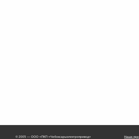
© 2005 — ООО «ПКП «Чебоксарыэлектропривод»
Наши пре