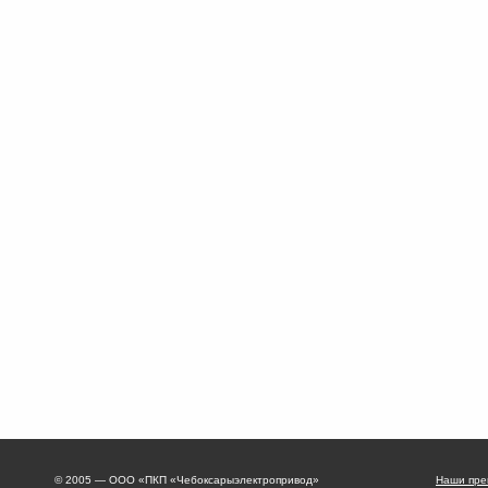
© 2005 — ООО «ПКП «Чебоксарыэлектропривод»
Наши пре