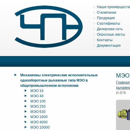
Наши преимуществ
О компании
Продукция
Сертификаты
Дилерская сеть
Опросные листы
Контакты
Документация
МЭО
Механизмы электрические исполнительные
однооборотные рычажные типа МЭО в
Главная
общепромышленном исполнении
рычажн
МЭО 16
И-97К
МЭО 40
МЭО 100
МЭО 250
МЭО 630
МЭО 1600
МЭО 4000
МЭО 10000