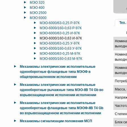
МЭО 320
МЭО 400
МЭО 2500
МЭО 6000
Тех.
МЭО-6000/63-0,25 Р-97К
МЭО-6000/160-0,63 Р-97К
МЭО-6000/63-0,25 И-97К
МЭО-6000/160-0,63 И-97К
Номина
МЭО-6000/63-0,25 У-97К
выходн
МЭО-6000/160-0,63 У-97К
МЭО-6000/63-0,25 М-97К
Номина
МЭО-6000/160-0,63 М-97К
выходно
Механизмы электрические исполнительные
Номина
однооборотные фланцевые типа МЭОФ в
выходно
общепромышленном исполнении
Потреб
Механизмы электрические исполнительные
Масса, 
однооборотные рычажные типа МЭО-IIB T4 Gb во
взрывозащищенном исполнении исполнении
Напряж
Механизмы электрические исполнительные
Частот
однооборотные фланцевые типа МЭОФ-IIB T4 Gb
во взрывозащищенном исполнении исполнении
Степен
Механизмы сигнализации положения МСП
Блок с