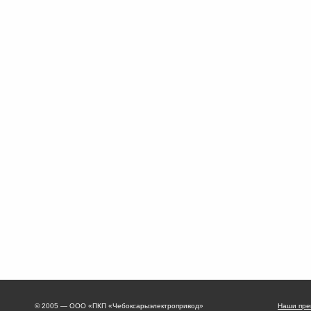
© 2005 — ООО «ПКП «Чебоксарыэлектропривод»
Наши пре