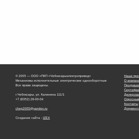
© 2005 — ООО «ПКП «Чебоксарыэлектропривод»
Наши пре
Механизмы исполнительные электрические однооборотные
О компан
Все права защищены.
Продукци
Сертифик
г.Чебоксары, ул. Калинина 111/1
Дилерска
+7 (8352) 28-00-04
Опросные
Контакты
chep2005@yandex.ru
Документ
Создание сайта -
IZEX