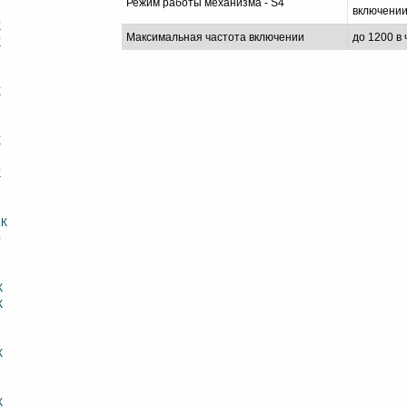
Режим работы механизма - S4
включении
К
Максимальная частота включении
до 1200 в
К
К
К
К
1
1К
0
К
К
К
К