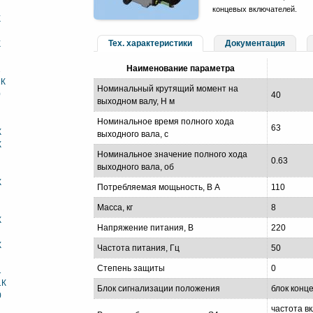
концевых включателей.
К
Тех. характеристики
Документация
К
Наименование параметра
1
1К
Номинальный крутящий момент на
0
40
выходном валу, Н м
Номинальное время полного хода
63
К
выходного вала, с
К
Номинальное значение полного хода
0.63
выходного вала, об
К
Потребляемая мощьность, В А
110
Масса, кг
8
К
Напряжение питания, В
220
К
Частота питания, Гц
50
Степень защиты
0
1
1К
Блок сигнализации положения
блок конц
0
частота в