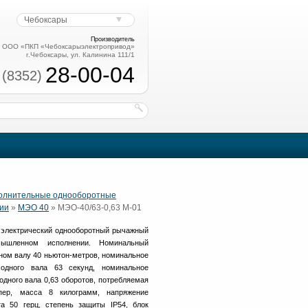
Чебоксары
Производитель
ООО «ПКП «Чебоксарыэлектропривод»
г.Чебоксары, ул. Калинина 111/1
28-00-04
 (8352)
полнительные однооборотные
ии
»
МЭО 40
» МЭО-40/63-0,63 М-01
электрический однооборотный рычажный
шленном исполнении. Номинальный
ном валу 40 ньютон-метров, номинальное
одного вала 63 секунд, номинальное
одного вала 0,63 оборотов, потребляемая
пер, масса 8 килограмм, напряжение
та 50 герц, степень защиты IP54, блок