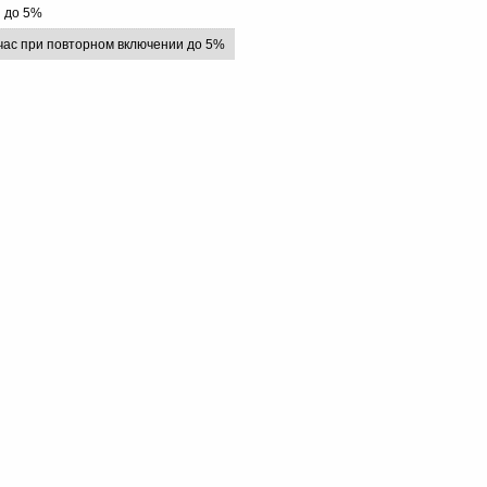
 до 5%
 час при повторном включении до 5%