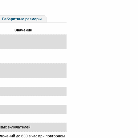
Габаритные размеры
Значение
евых включателей
ключений до 630 в час при повторном