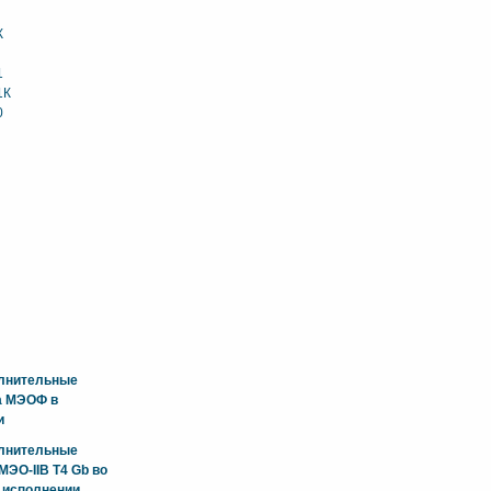
К
1
1К
0
олнительные
а МЭОФ в
и
олнительные
ЭО-IIB T4 Gb во
 исполнении