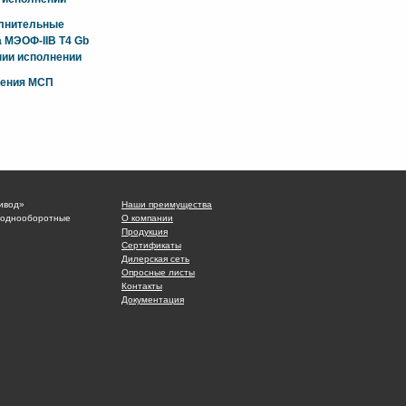
олнительные
 МЭОФ-IIB T4 Gb
ии исполнении
жения МСП
ивод»
Наши преимущества
 однооборотные
О компании
Продукция
Сертификаты
Дилерская сеть
Опросные листы
Контакты
Документация