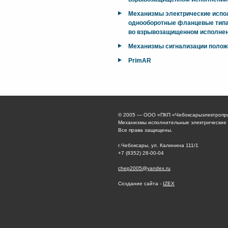
Механизмы электрические исп
однооборотные фланцевые типа
во взрывозащищенном исполнен
Механизмы сигнализации поло
PrimAR
© 2005 — ООО «ПКП «Чебоксарыэлектропр
Механизмы исполнительные электрические
Все права защищены.
г.Чебоксары, ул. Калинина 111/1
+7 (8352) 28-00-04
chep2005@yandex.ru
Создание сайта -
IZEX