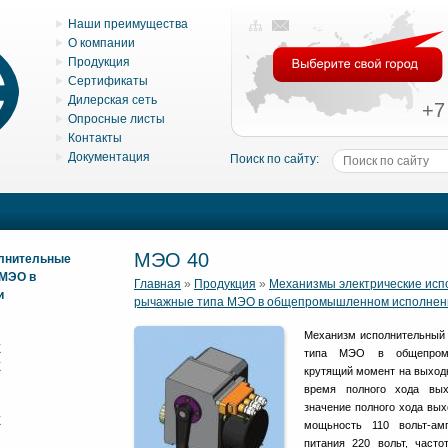
Наши преимущества
О компании
Продукция
Сертификаты
Дилерская сеть
+7
Опросные листы
Контакты
Документация
Поиск по сайту:
МЭО 40
олнительные
 МЭО в
Главная
»
Продукция
»
Механизмы электрические ис
и
рычажные типа МЭО в общепромышленном исполнен
Механизм исполнительный 
К
типа МЭО в общепромы
К
крутящий момент на выход
время полного хода вых
значение полного хода вых
К
мощьность 110 вольт-ам
питания 220 вольт, часто