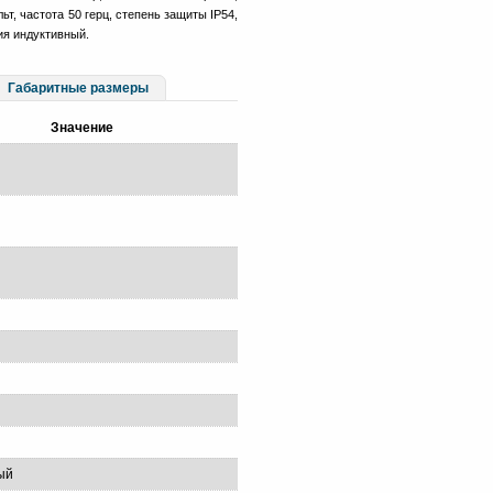
ьт, частота 50 герц, степень защиты IP54,
ия индуктивный.
Габаритные размеры
Значение
ый