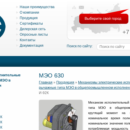
Наши преимущества
О компании
Продукция
Сертификаты
Дилерская сеть
+7
Опросные листы
Контакты
Документация
Поиск по сайту:
МЭО 630
олнительные
 МЭО в
Главная
»
Продукция
»
Механизмы электрические ис
и
рычажные типа МЭО в общепромышленном исполнен
И-92К
Механизм исполнительный 
типа МЭО в общепромы
крутящий момент на в
2К
номинальное время полн
2К
номинальное значение полн
2К
потребляемая мощьность 