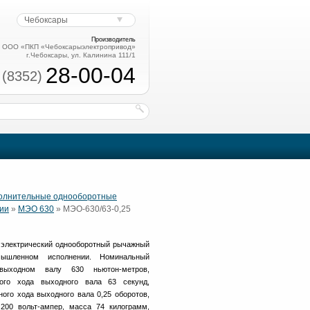
Чебоксары
Производитель
ООО «ПКП «Чебоксарыэлектропривод»
г.Чебоксары, ул. Калинина 111/1
28-00-04
 (8352)
полнительные однооборотные
ии
»
МЭО 630
» МЭО-630/63-0,25
электрический однооборотный рычажный
шленном исполнении. Номинальный
ыходном валу 630 ньютон-метров,
ого хода выходного вала 63 секунд,
ого хода выходного вала 0,25 оборотов,
200 вольт-ампер, масса 74 килограмм,