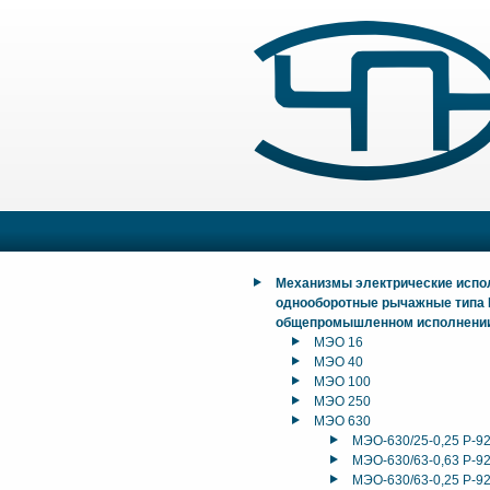
Механизмы электрические исп
однооборотные рычажные типа
общепромышленном исполнени
МЭО 16
МЭО 40
МЭО 100
МЭО 250
МЭО 630
МЭО-630/25-0,25 Р-9
МЭО-630/63-0,63 Р-9
МЭО-630/63-0,25 Р-9