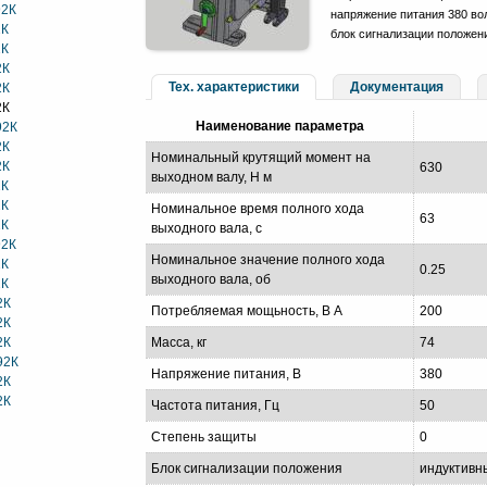
92К
напряжение питания 380 вол
2К
блок сигнализации положен
2К
2К
Тех. характеристики
Документация
2К
2К
Наименование параметра
92К
2К
Номинальный крутящий момент на
2К
630
выходном валу, Н м
2К
2К
Номинальное время полного хода
63
2К
выходного вала, с
92К
Номинальное значение полного хода
2К
0.25
выходного вала, об
2К
2К
Потребляемая мощьность, В А
200
2К
2К
Масса, кг
74
92К
Напряжение питания, В
380
2К
2К
Частота питания, Гц
50
Степень защиты
0
Блок сигнализации положения
индуктивн