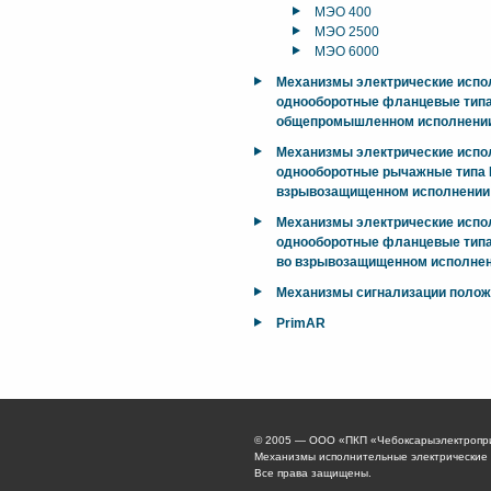
МЭО 400
МЭО 2500
МЭО 6000
Механизмы электрические исп
однооборотные фланцевые тип
общепромышленном исполнени
Механизмы электрические исп
однооборотные рычажные типа М
взрывозащищенном исполнении
Механизмы электрические исп
однооборотные фланцевые типа
во взрывозащищенном исполнен
Механизмы сигнализации поло
PrimAR
© 2005 — ООО «ПКП «Чебоксарыэлектропр
Механизмы исполнительные электрические
Все права защищены.