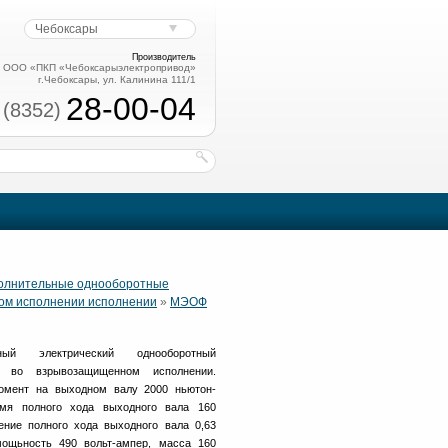
Чебоксары
Производитель
ООО «ПКП «Чебоксарыэлектропривод»
г.Чебоксары, ул. Калинина 111/1
28-00-04
 (8352)
полнительные однооборотные
ом исполнении исполнении
»
МЭОФ
ный электрический однооборотный
во взрывозащищенном исполнении.
омент на выходном валу 2000 ньютон-
емя полного хода выходного вала 160
ение полного хода выходного вала 0,63
мощьность 490 вольт-ампер, масса 160