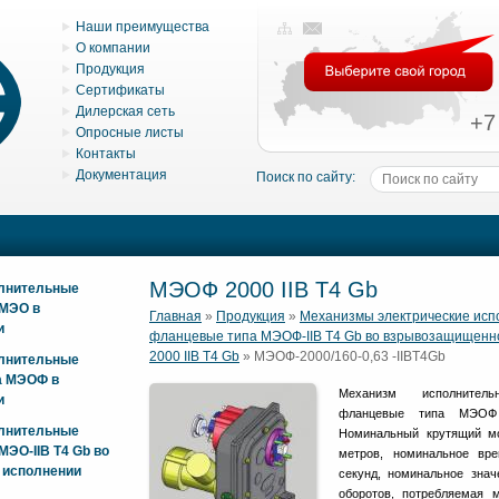
Наши преимущества
О компании
Продукция
Сертификаты
Дилерская сеть
+7
Опросные листы
Контакты
Документация
Поиск по сайту:
МЭОФ 2000 IIB T4 Gb
олнительные
 МЭО в
Главная
»
Продукция
»
Механизмы электрические ис
и
фланцевые типа МЭОФ-IIB T4 Gb во взрывозащищенн
2000 IIB T4 Gb
» МЭОФ-2000/160-0,63 -IIBT4Gb
олнительные
а МЭОФ в
Механизм исполнитель
и
фланцевые типа МЭОФ 
олнительные
Номинальный крутящий м
ЭО-IIB T4 Gb во
метров, номинальное вр
 исполнении
секунд, номинальное знач
оборотов, потребляемая 