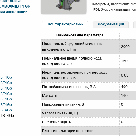
олнительные
килограмм, напряжение пита
 МЭОФ-IIB T4 Gb
IP54, блок сигнализации пол
ии исполнении
Тех. характеристики
Документация
Наименование параметра
Номинальный крутящий момент на
2000
выходном валу, Н м
Номинальное время полного хода
160
выходного вала, с
Номинальное значение полного хода
0.63
IIBT4Gb
выходного вала, об
IIBT4Gb
Потребляемая мощьность, В А
490
IIBT4Gb
IIBT4Gb
Масса, кг
160
IIBT4Gb
Напряжение питания, В
0
IIBT4Gb
IIBT4Gb
Частота питания, Гц
-IIBT4Gb
Степень защиты
0
Блок сигнализации положения