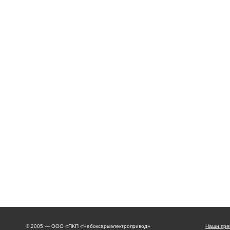
© 2005 — ООО «ПКП «Чебоксарыэлектропривод»
Наши пре