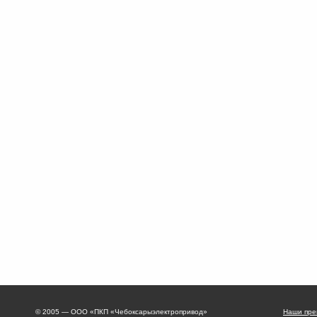
© 2005 — ООО «ПКП «Чебоксарыэлектропривод»
Наши пре