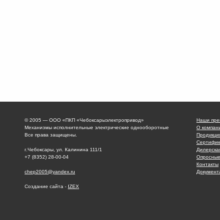
© 2005 — ООО «ПКП «Чебоксарыэлектропривод»
Наши пре
Механизмы исполнительные электрические однооборотные
О компан
Все права защищены.
Продукци
Сертифик
г.Чебоксары, ул. Калинина 111/1
Дилерска
+7 (8352) 28-00-04
Опросные
Контакты
chep2005@yandex.ru
Документ
Создание сайта -
IZEX