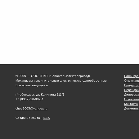
© 2005 — ООО «ПКП «Чебоксарыэлектропривод»
Наши пре
Механизмы исполнительные электрические однооборотные
О компан
Все права защищены.
Продукци
Сертифик
г.Чебоксары, ул. Калинина 111/1
Дилерска
+7 (8352) 28-00-04
Опросные
Контакты
chep2005@yandex.ru
Документ
Создание сайта -
IZEX