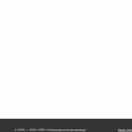
© 2005 — ООО «ПКП «Чебоксарыэлектропривод»
Наши пре