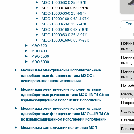
МЭО-10000/63-0,25 Р-97К
МЭО-10000/160-0,63 Р-97К
МЭО-10000/63-0,25 И-97К
МЭО-10000/160-0,63 И-97К
Тех.
МЭО-10000/63-0,25 У-97К
МЭО-10000/160-0,63 У-97К
МЭО-10000/63-0,25 М-97К
МЭО-10000/160-0,63 М-97К
Номина
МЭО 320
выходн
МЭО 400
МЭО 2500
Номина
МЭО 6000
выходно
Механизмы электрические исполнительные
Номина
однооборотные фланцевые типа МЭОФ в
выходно
общепромышленном исполнении
Потреб
Механизмы электрические исполнительные
Масса, 
однооборотные рычажные типа МЭО-IIB T4 Gb во
взрывозащищенном исполнении исполнении
Напряж
Механизмы электрические исполнительные
Частот
однооборотные фланцевые типа МЭОФ-IIB T4 Gb
во взрывозащищенном исполнении исполнении
Степен
Механизмы сигнализации положения МСП
Блок с