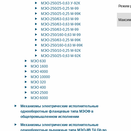
МЭО-250/25-0,63 У-92К
Режим 
МЭО-250/25-0,25 М-99
МЭО-250/25-0,25 М-99К
МЭО-250/63-0,63 М-99
Максим
МЭО-250/63-0,63 М-99К
МЭО-250/63-0,25 М-99
МЭО-250/160-0,63 М-99
МЭО-250/63-0,25 М-99К
МЭО-250/160-0,63 М-99К
МЭО-250/10-0,25 М-92К
МЭО-250/25-0,63 М-92К
МЭО 630
МЭО 1600
МЭО 4000
МЭО 10000
МЭО 320
МЭО 400
МЭО 2500
МЭО 6000
Механизмы электрические исполнительные
однооборотные фланцевые типа МЭОФ в
общепромышленном исполнении
Механизмы электрические исполнительные
однооборотные рычажные типа МЭО-IIB T4 Gb во