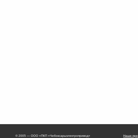
© 2005 — ООО «ПКП «Чебоксарыэлектропривод»
Наши пре