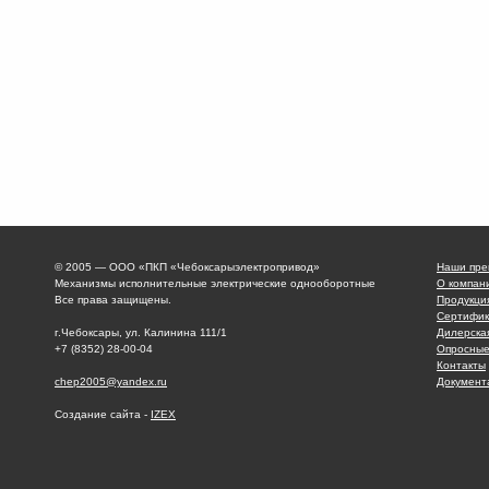
© 2005 — ООО «ПКП «Чебоксарыэлектропривод»
Наши пре
Механизмы исполнительные электрические однооборотные
О компан
Все права защищены.
Продукци
Сертифик
г.Чебоксары, ул. Калинина 111/1
Дилерска
+7 (8352) 28-00-04
Опросные
Контакты
chep2005@yandex.ru
Документ
Создание сайта -
IZEX