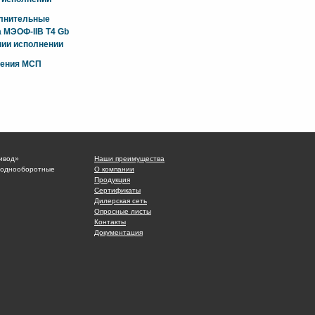
олнительные
 МЭОФ-IIB T4 Gb
ии исполнении
жения МСП
ивод»
Наши преимущества
 однооборотные
О компании
Продукция
Сертификаты
Дилерская сеть
Опросные листы
Контакты
Документация