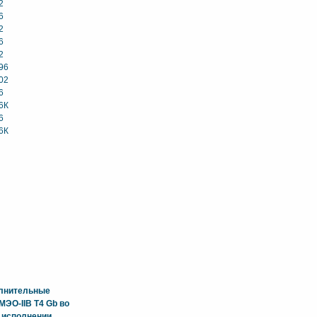
2
6
2
6
2
96
02
6
6К
6
6К
олнительные
ЭО-IIB T4 Gb во
 исполнении