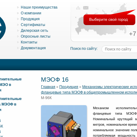
Наши преимущества
О компании
Продукция
Сертификаты
Дилерская сеть
+7
Опросные листы
Контакты
Документация
Поиск по сайту:
МЭОФ 16
олнительные
 МЭО в
Главная
»
Продукция
»
Механизмы электрические ис
и
фланцевые типа МЭОФ в общепромышленном испол
М-96К
олнительные
а МЭОФ в
Механизм исполнитель
и
фланцевые типа МЭОФ 
Номинальный крутящий м
6
метров, номинальное время
6К
номинальное значение полн
6
потребляемая мощьность 