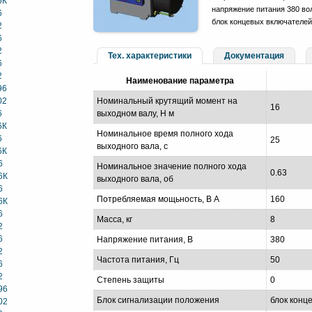
6К
напряжение питания 380 вол
6
блок концевых включателей
2
6
2
Тех. характеристики
Документация
6
2
Наименование параметра
96
02
Номинальный крутящий момент на
16
6
выходном валу, Н м
6К
Номинальное время полного хода
6
25
выходного вала, с
6К
6
Номинальное значение полного хода
0.63
6К
выходного вала, об
6
Потребляемая мощьность, В А
160
6К
6
Масса, кг
8
2
6
Напряжение питания, В
380
2
Частота питания, Гц
50
6
2
Степень защиты
0
96
Блок сигнализации положения
блок конц
02