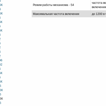
6
частота в
6К
Режим работы механизма - S4
включении
6
6К
Максимальная частота включении
до 1200 в
6
6К
6
6К
6
2
6
2
6
2
96
02
6
6К
6
6К
6
6К
6
6К
6