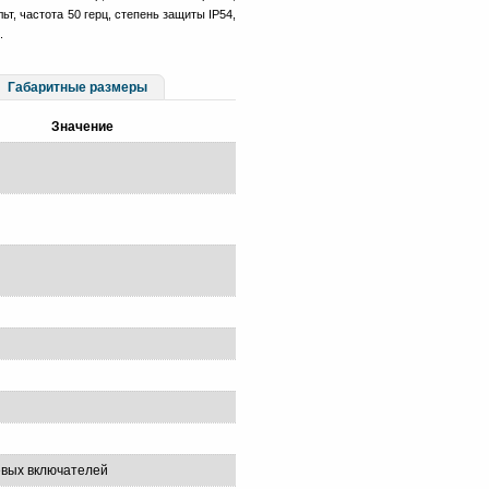
ьт, частота 50 герц, степень защиты IP54,
.
Габаритные размеры
Значение
евых включателей