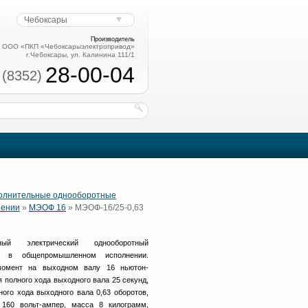
Чебоксары
Производитель
ООО «ПКП «Чебоксарыэлектропривод»
г.Чебоксары, ул. Калинина 111/1
28-00-04
 (8352)
полнительные однооборотные
нении
»
МЭОФ 16
» МЭОФ-16/25-0,63
ный электрический однооборотный
в общепромышленном исполнении.
омент на выходном валу 16 ньютон-
 полного хода выходного вала 25 секунд,
ого хода выходного вала 0,63 оборотов,
160 вольт-ампер, масса 8 килограмм,