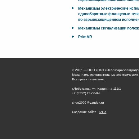
Механизмы электрические исп
однооборотные фланцевые типа
во взрывозащищенном исполнен
Механизмы сигнализации поло
PrimAR
© 2005 — ООО «ПКП «Чебоксарыэлектропр
Механизмы исполнительные электрические
Все права защищены.
г.Чебоксары, ул. Калинина 111/1
+7 (8352) 28-00-04
chep2005@yandex.ru
Создание сайта -
IZEX