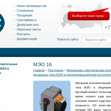
Наши преимущества
О компании
Продукция
Сертификаты
Дилерская сеть
+7
Опросные листы
Контакты
Документация
Поиск по сайту:
МЭО 16
олнительные
 МЭО в
Главная
»
Продукция
»
Механизмы электрические ис
и
рычажные типа МЭО в общепромышленном исполнен
Механизм исполнительный 
К
типа МЭО в общепромы
крутящий момент на выход
К
время полного хода вых
значение полного хода вых
К
мощьность 110 вольт-ам
питания 220 вольт, часто