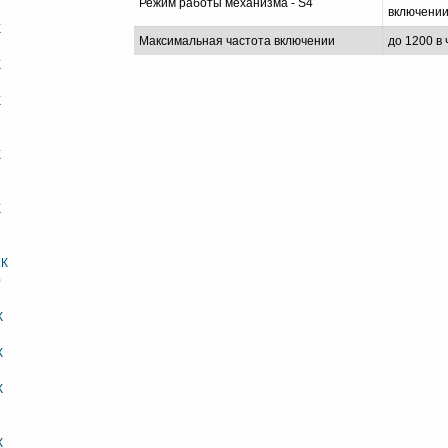
Режим работы механизма - S4
включении
К
Максимальная частота включении
до 1200 в
К
К
К
К
1
1К
0
К
К
К
К