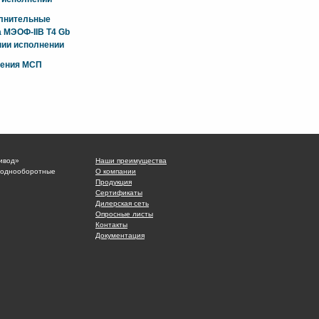
олнительные
 МЭОФ-IIB T4 Gb
ии исполнении
жения МСП
ивод»
Наши преимущества
 однооборотные
О компании
Продукция
Сертификаты
Дилерская сеть
Опросные листы
Контакты
Документация