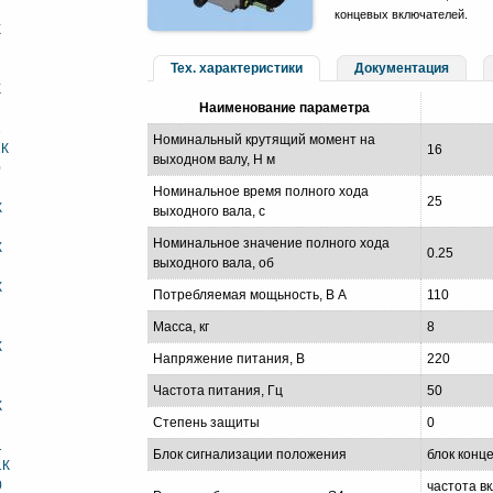
концевых включателей.
К
Тех. характеристики
Документация
К
Наименование параметра
1
Номинальный крутящий момент на
1К
16
выходном валу, Н м
0
Номинальное время полного хода
25
К
выходного вала, с
Номинальное значение полного хода
К
0.25
выходного вала, об
К
Потребляемая мощьность, В А
110
Масса, кг
8
К
Напряжение питания, В
220
Частота питания, Гц
50
К
Степень защиты
0
1
Блок сигнализации положения
блок конц
1К
0
частота в