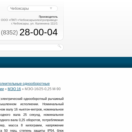
Чебоксары
Производитель
ООО «ПКП «Чебоксарыэлектропривод»
г.Чебоксары, ул. Калинина 111/1
28-00-04
 (8352)
полнительные однооборотные
ии
»
МЭО 16
» МЭО-16/25-0,25 М-90
электрический однооборотный рычажный
шленном исполнении. Номинальный
ном валу 16 ньютон-метров, номинальное
одного вала 25 секунд, номинальное
одного вала 0,25 оборотов, потребляемая
пер, масса 8 килограмм, напряжение
та 50 герц, степень защиты IP54, блок