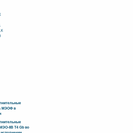
К
1
1К
0
олнительные
а МЭОФ в
и
олнительные
ЭО-IIB T4 Gb во
 исполнении