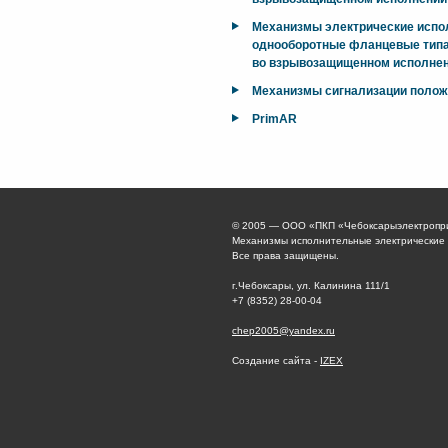
Механизмы электрические исп
однооборотные фланцевые типа
во взрывозащищенном исполнен
Механизмы сигнализации поло
PrimAR
© 2005 — ООО «ПКП «Чебоксарыэлектропр
Механизмы исполнительные электрические
Все права защищены.
г.Чебоксары, ул. Калинина 111/1
+7 (8352) 28-00-04
chep2005@yandex.ru
Создание сайта -
IZEX