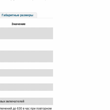
Габаритные размеры
Значение
евых включателей
ключений до 630 в час при повторном