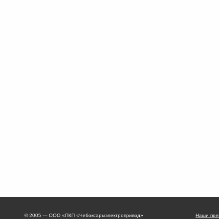
© 2005 — ООО «ПКП «Чебоксарыэлектропривод»
Наши пре