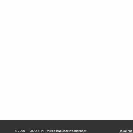
© 2005 — ООО «ПКП «Чебоксарыэлектропривод»
Наши пре