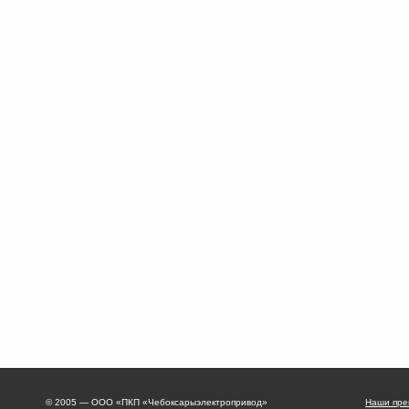
© 2005 — ООО «ПКП «Чебоксарыэлектропривод»
Наши пре