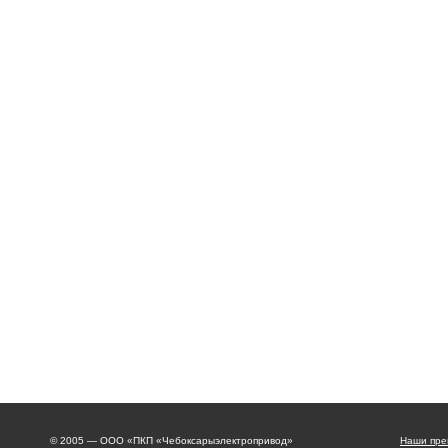
© 2005 — ООО «ПКП «Чебоксарыэлектропривод»
Наши пре