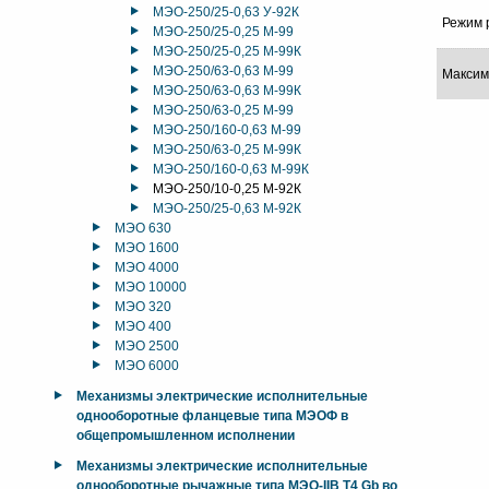
МЭО-250/25-0,63 У-92К
Режим 
МЭО-250/25-0,25 М-99
МЭО-250/25-0,25 М-99К
МЭО-250/63-0,63 М-99
Максим
МЭО-250/63-0,63 М-99К
МЭО-250/63-0,25 М-99
МЭО-250/160-0,63 М-99
МЭО-250/63-0,25 М-99К
МЭО-250/160-0,63 М-99К
МЭО-250/10-0,25 М-92К
МЭО-250/25-0,63 М-92К
МЭО 630
МЭО 1600
МЭО 4000
МЭО 10000
МЭО 320
МЭО 400
МЭО 2500
МЭО 6000
Механизмы электрические исполнительные
однооборотные фланцевые типа МЭОФ в
общепромышленном исполнении
Механизмы электрические исполнительные
однооборотные рычажные типа МЭО-IIB T4 Gb во