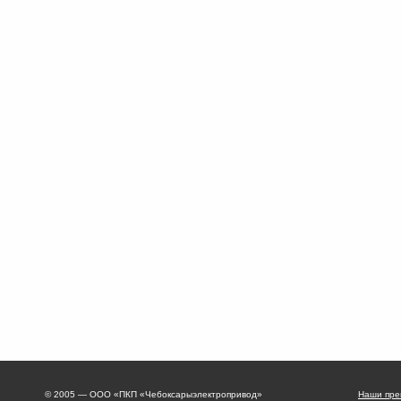
© 2005 — ООО «ПКП «Чебоксарыэлектропривод»
Наши пре